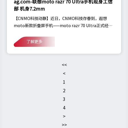
ag.com-联想moto razr 70 Ultra手机现身工信
部 机身7.2mm
【CNMO科技动静】近日，CNMO科技存眷到，遐想
moto新款折叠屏手机——moto razr 70 Ultra正式经由
过程工信部入网审核，型号为XT2655-4，估计将在5月
19日正式发布。作为m
了解更多
<<
<
1
2
3
4
>
>>