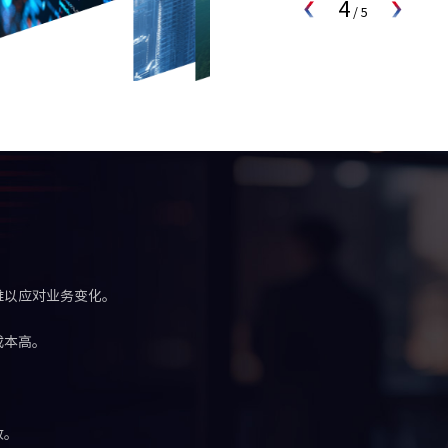
4
/
5
难以应对业务变化。
成本高。
。
放。