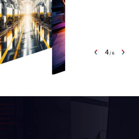
4
/
6