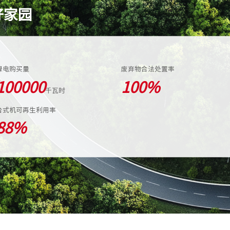
好家园
绿电购买量
废弃物合法处置率
100000
100
%
千瓦时
台式机可再生利用率
88
%