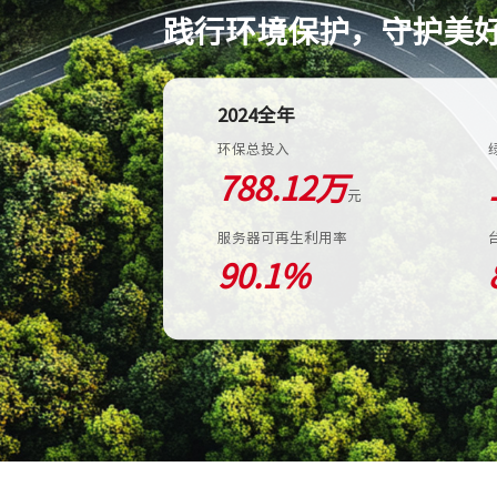
践行环境保护，守护美
2024全年
环保总投入
788.12
万
元
服务器可再生利用率
90.1
%