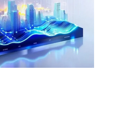
• 全栈私有化部署
• 软硬件深度集成
• 覆盖行业场景的