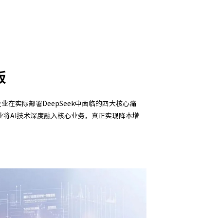
版
业在实际部署DeepSeek中面临的四大核心痛
将AI技术深度融入核心业务，真正实现降本增
信创适配
无缝对接多
• AG旗舰厅 (中