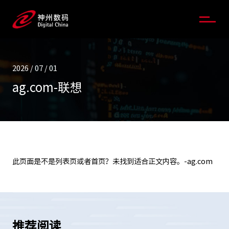
2026 / 07 / 01
ag.com-联想
此页面是不是列表页或者首页？未找到适合正文内容。-ag.com
推荐阅读