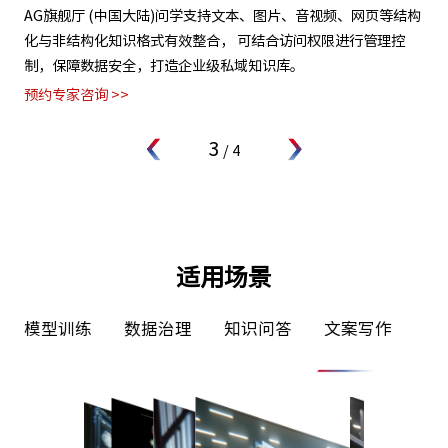
试
AG旗舰厅 (中国大陆)问学支持文本、图片、音视频、网页等结构
支
微调
化与非结构化知识格式有效整合， 可结合访问权限进行管理控
无
率低
制，保障数据安全，打造企业级私域知识库。
业
预约专家咨询 >>
预约
3
/
4
适用场景
练
数据治理
知识问答
文案写作
文档阅读